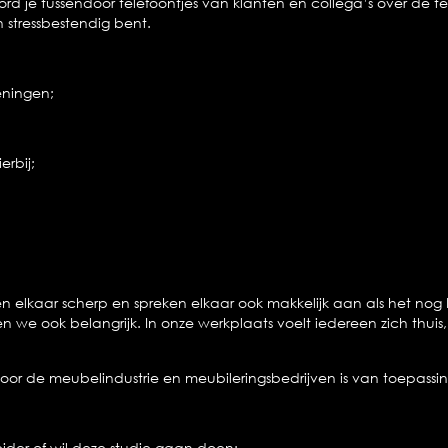
d je tussendoor telefoontjes van klanten en collega’s over de 
 stressbestendig bent.
eningen;
erbij;
n elkaar scherp en spreken elkaar ook makkelijk aan als het nog 
den we ook belangrijk. In onze werkplaats voelt iedereen zich thuis
or de meubelindustrie en meubileringsbedrijven is van toepassin
der of wil deze studie gaan doen;