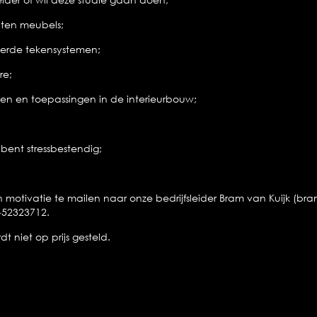
uten meubels;
erde tekensystemen;
re;
len en toepassingen in de interieurbouw;
bent stressbestendig;
n motivatie te mailen naar onze bedrijfsleider Bram van Kuijk (br
-52323712.
 niet op prijs gesteld.