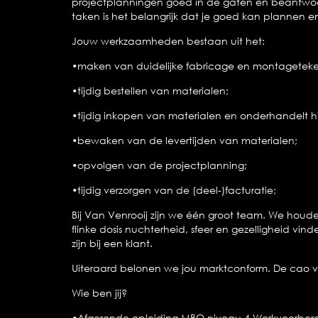
projectplanningen goed in de gaten en beantwoor
taken is het belangrijk dat je goed kan plannen en
Jouw werkzaamheden bestaan uit het:
•maken van duidelijke fabricage en montagetek
•tijdig bestellen van materialen;
•tijdig inkopen van materialen en onderhandelt hi
•bewaken van de levertijden van materialen;
•opvolgen van de projectplanning;
•tijdig verzorgen van de (deel-)facturatie;
Bij Van Venrooij zijn we één groot team. We houde
flinke dosis nuchterheid, sfeer en gezelligheid vin
zijn bij een klant.
Uiteraard belonen we jou marktconform. De cao vo
Wie ben jij?
•Afgeronde opleiding MBO niveau 4 Werkvoorberei