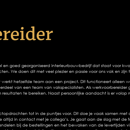
reider
ibel en goed georganiseerd interieurbouwbedrijf dat staat voor kwa
cten. We doen dit met veel plezier en passie voor ons vak en zij
t werkt hetzelfde team aan een project. Dit functioneert allee
erdeel van een team van vakspecialisten. Als werkvoorbereider g
sultaten te bereiken. Naast persoonlijke aandacht is er volop ru
jectopdrachten tot in de puntjes voor. Dit doe je vaak samen met
e altijd in contact met je collega’s. Je gaat aan de slag met de
handelen bij de bestellingen en het bewaken van de levertijden v