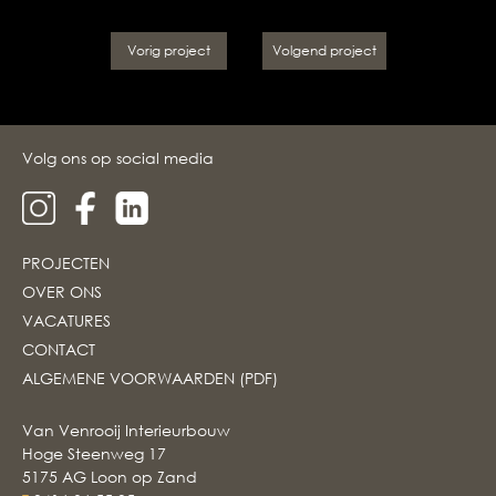
Vorig project
Volgend project
Volg ons op social media
PROJECTEN
OVER ONS
VACATURES
CONTACT
ALGEMENE VOORWAARDEN (PDF)
Van Venrooij Interieurbouw
Hoge Steenweg 17
5175 AG Loon op Zand